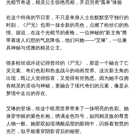
光棍节奇迹，精灵公主惊艳亮相，开启另类“孤单”体验
在这个特殊的节日里，不只是单身人士在默默坚守独行的
时刻，《尸兄》也用一抹全新的亮色，点燃了粉丝们的热
情。据说，在这个光棍节的夜晚，一位神秘的“新主角”携
带着迷人幻想的气息降临，他们叫她——“艾琳”，一位兼
具神秘与优雅的精灵公主。
很多粉丝或许还记得曾经的《尸兄》，那是一个融合了亡
灵元素、奇幻色彩和热血战斗的动画世界。这次新主角的
出现，既让人觉得惊喜，又觉得有些熟悉。因为她不仅拥
有精灵的灵动与神秘，更融合了现代奇幻的元素，像是从
梦境中走出的存在。
艾琳的登场，给这个暗黑世界带来了一抹明亮的色彩。她
身穿华丽的紫色长袍，绣满金色符号，如同精灵族的尊贵
人物一般。她那双如琉璃般晶莹的眼睛中，闪烁着智慧的
光芒，似乎能看穿阴影背后的秘密。