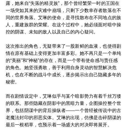
露，她来自“失落的精灵族”，那个曾经繁荣一时的王国在
一场突如其来的灾难中崩塌，只剩下少数幸存者散落在不
同的世界角落。艾琳的使命，是寻找散布在不同地点的族
人，重建族群的荣耀。在这个过程中，她必须面对暗中操
控的阴谋、未知的敌人以及自己的内心疑问。
这次推出的角色，无疑带来了一股新鲜的血液，也使得剧
情在原有基础上变得更加丰富多彩。她不再只是一个单纯
的“美丽”和“神秘”的存在，而是一个带有使命感与责任感
的角色。她坚强勇敢，善于利用自身灵动的智慧解决危
机，也在不断的战斗中成长，逐步揭示出自己隐藏多年的
秘密。
而在剧情设定中，艾琳似乎与某个暗影势力有着千丝万缕
的联系。那些隐藏在阴影中的黑暗力量，企图操控整个世
界，包括阴谋中的背后操纵者——一个曾经被传说中的古
老魔法封印的邪恶实体。艾琳的出现，仿佛是击碎阴谋的
最后一根稻草，也预示着一场盛大的对决即将展开。